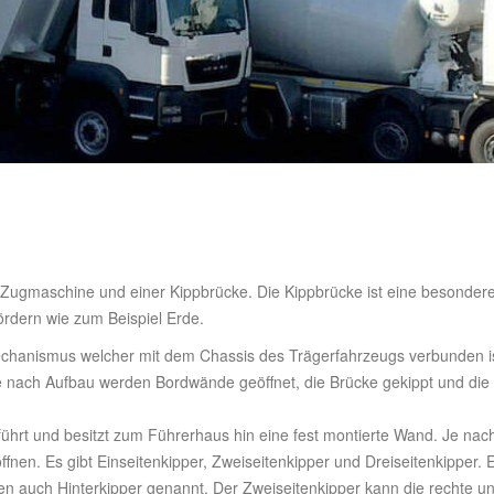
Zugmaschine und einer Kippbrücke. Die Kippbrücke ist eine besondere 
fördern wie zum Beispiel Erde.
echanismus welcher mit dem Chassis des Trägerfahrzeugs verbunden i
 nach Aufbau werden Bordwände geöffnet, die Brücke gekippt und die
führt und besitzt zum Führerhaus hin eine fest montierte Wand. Je na
en. Es gibt Einseitenkipper, Zweiseitenkipper und Dreiseitenkipper. E
n auch Hinterkipper genannt. Der Zweiseitenkipper kann die rechte un