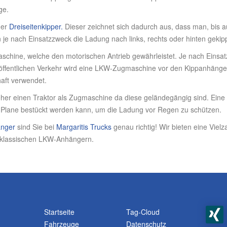
ge.
der
Dreiseitenkipper.
Dieser zeichnet sich dadurch aus, dass man, bis 
je nach Einsatzzweck die Ladung nach links, rechts oder hinten geki
hine, welche den motorischen Antrieb gewährleistet. Je nach Einsatzg
 öffentlichen Verkehr wird eine LKW-Zugmaschine vor den Kippanhäng
aft verwendet.
eher einen Traktor als Zugmaschine da diese geländegängig sind. Eine 
 Plane bestückt werden kann, um die Ladung vor Regen zu schützen.
änger
sind Sie bei
Margaritis Trucks
genau richtig! Wir bieten eine Viel
klassischen LKW-Anhängern.
Startseite
Tag-Cloud
Fahrzeuge
Datenschutz