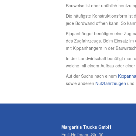
Bauweise ist eher unüblich heutzuta
Die häufigste Konstruktionsform ist 
jede Bordwand öffnen kann. So kann 
Kippanhänger benötigen eine Zugmasc
des Zugfahrzeugs. Beim Einsatz im
mit Kippanhängern in der Bauwirtsch
In der Landwirtschaft benötigt man 
welche mit einem Aufbau oder einer
Auf der Suche nach einem
Kippanh
sowie anderen
Nutzfahrzeugen
und 
Margaritis Trucks GmbH
Emil-Hoffmann-Str. 30