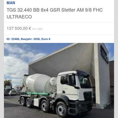
MAN
TGS 32.440 BB 8x4 GSR Stetter AM 9/8 FHC
ULTRAECO
137 500,00 €
без НДС
ID: 22468, Baujahr: 2026, Euro 6