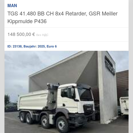
MAN
TGS 41.480 BB CH 8x4 Retarder, GSR Meiller
Kippmulde P436
148 500,00 €
без НДС
ID: 23138, Baujahr: 2025, Euro 6