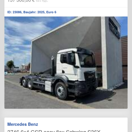
без НДС
ID: 23086, Baujahr: 2025, Euro 6
Mercedes Benz
2746 6x4 GSR easy flex Schwing S36X