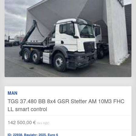
MAN
TGS 37.480 BB 8x4 GSR Stetter AM 10M3 FHC
LL smart control
142 500,00 €
без НДС
ID: 22938, Baujahr: 2025, Euro 6