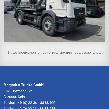
Наше предложение исключительно для профессионалов.
Margaritis Trucks GmbH
Emil-Hoffmann-Str. 30
D-50996 Köln
Telefon
+49 (0) 22 36 - 88 88 920
Telefax +49 (0) 22 36 - 88 88 933