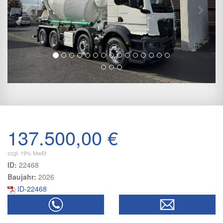
137.500,00 €
zzgl. 19% MwSt
ID:
22468
Baujahr:
2026
ID-22468