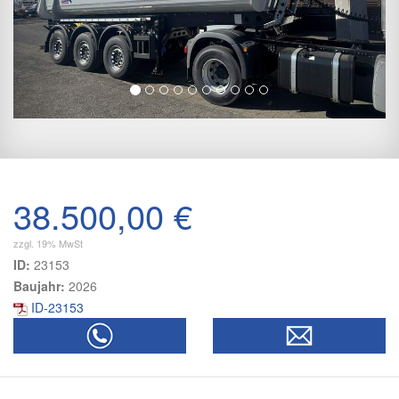
38.500,00 €
zzgl. 19% MwSt
ID:
23153
Baujahr:
2026
ID-23153