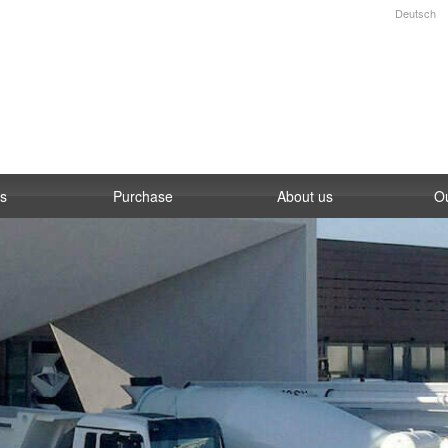
Deutsch
es
Purchase
About us
O