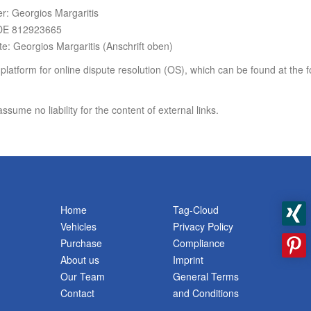
r: Georgios Margaritis
 DE 812923665
te: Georgios Margaritis (Anschrift oben)
tform for online dispute resolution (OS), which can be found at the fo
ssume no liability for the content of external links.
Home
Tag-Cloud
Vehicles
Privacy Policy
Purchase
Compliance
About us
Imprint
Our Team
General Terms
Contact
and Conditions