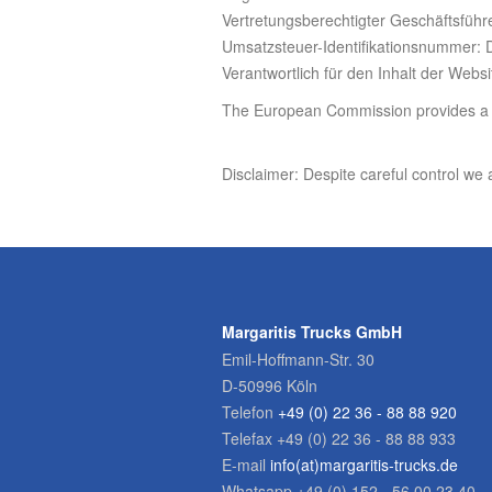
Vertretungsberechtigter Geschäftsführe
Umsatzsteuer-Identifikationsnummer:
Verantwortlich für den Inhalt der Websi
The European Commission provides a pla
Disclaimer: Despite careful control we a
Margaritis Trucks GmbH
Emil-Hoffmann-Str. 30
D-50996 Köln
Telefon
+49 (0) 22 36 - 88 88 920
Telefax +49 (0) 22 36 - 88 88 933
E-mail
info(at)margaritis-trucks.de
Whatsapp +49 (0) 152 - 56 00 23 40