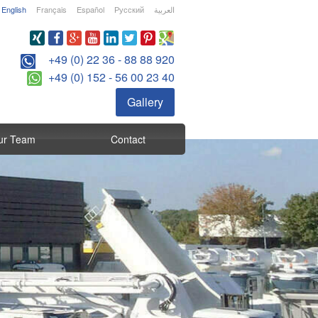
English
Français
Español
Русский
العربية
+49 (0) 22 36 - 88 88 920
+49 (0) 152 - 56 00 23 40
Gallery
ur Team
Contact