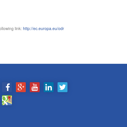
llowing link:
http://ec.europa.eu/odr