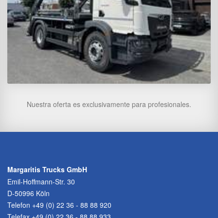
Nuestra oferta es exclusivamente para profesionales.
Margaritis Trucks GmbH
Emil-Hoffmann-Str. 30
D-50996 Köln
Telefon
+49 (0) 22 36 - 88 88 920
Telefax +49 (0) 22 36 - 88 88 933