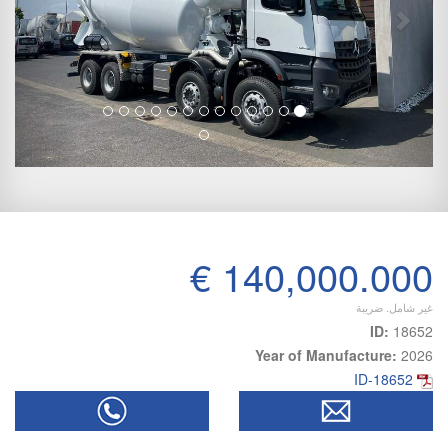
€ 140,000.000
غير شامل. ضريبة
ID:
18652
Year of Manufacture:
2026
ID-18652