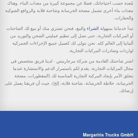
مُعدة حسب احتياجاتك، فضلا عن مجموعة كبيرة من معدات البناء. وهناك
معدات بناء أخرى تشمل مضخة الخرسانة وشاحنة قلابة والروافع الشوكية
والحفارات.
تبدأ خدماتنا بسهولة
الشراء
والبيع، فنحن نشتري منك أو نبيع لك الشاحنات
أو المركبات التجارية، حتى تصل إلى تنظيم عمليتي الشحن والتوريد من
ألمانيا إلى العالم كله. نحن نتولى لك كعميل جميع الإجراءات الجمركية
لواردات وصادرات المركبات التجارية.
اشتر شاحنتك القادمة من شركة مرجاريتس - لدينا فريق متخصص في
مجال المركبات التجارية، يقدم لكم باستمرار الدعم والاستشارة عندما
يتعلق الأمر بإيجاد المركبة التجارية المناسبة لك (المقطورات، مضخة
الخرسانة، خلاطة الخرسانة، شاحنة قلابة، إلخ)، حيث أن فريقنا يعمل على
إرضائك.
Margaritis Trucks GmbH