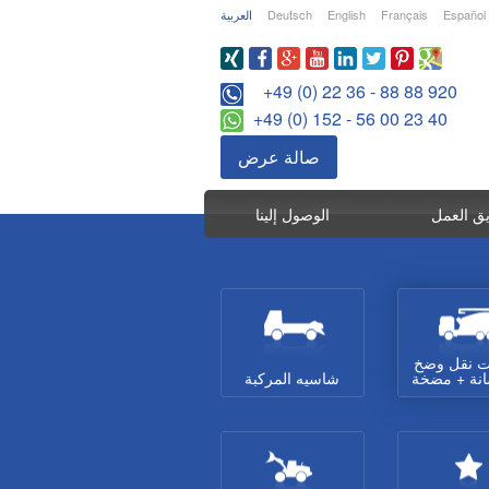
Español
Français
English
Deutsch
العربية
+49 (0) 22 36 - 88 88 920
+49 (0) 152 - 56 00 23 40
صالة عرض
ق العمل
الوصول إلينا
ت نقل وضخ
انة + مضخة
شاسيه المركبة