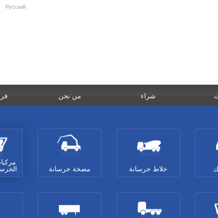
Русский
ت
شراء
من نحن
فري
مركبا
ك
خلاط خرسانة
مضخة خرسانة
الخرس