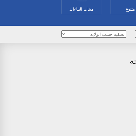
متنوع
مينات البناءاك
ة