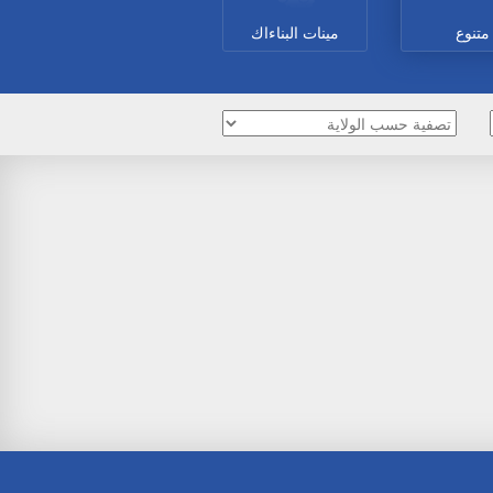
متنوع
مينات البناءاك