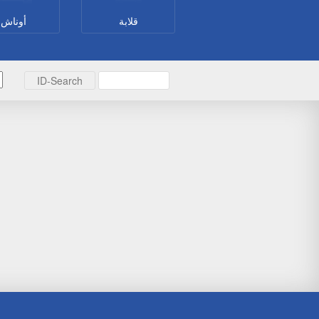
قلابة
أوناش