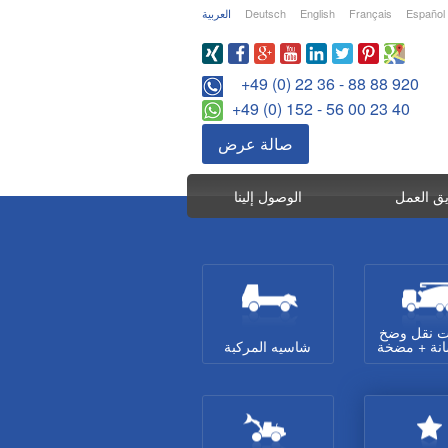
Español
Français
English
Deutsch
العربية
+49 (0) 22 36 - 88 88 920
+49 (0) 152 - 56 00 23 40
صالة عرض
ق العمل
الوصول إلينا
ت نقل وضخ
انة + مضخة
شاسيه المركبة