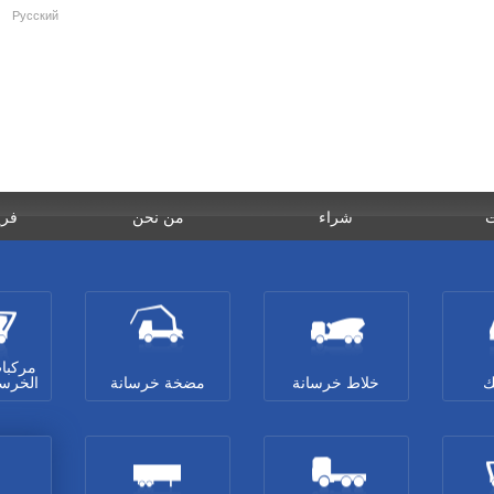
Русский
ت
شراء
من نحن
فري
مركبا
ك
خلاط خرسانة
مضخة خرسانة
الخرس